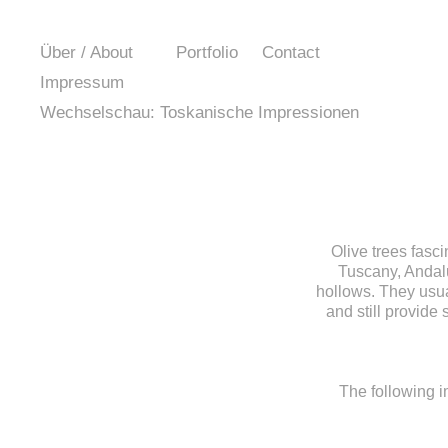
Über / About
Portfolio
Contact
Impressum
Wechselschau: Toskanische Impressionen
Olive trees fasc
Tuscany, Andalus
hollows. They usua
and still provide
The following i