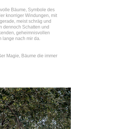
isvolle Bäume, Symbole des
ler knorriger Windungen, mit
 gerade, meist schräg und
den dennoch Schatten und
ckenden, geheimnisvollen
h lange nach mir da.
oßer Magie, Bäume die immer