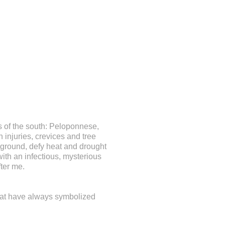
s of the south: Peloponnese,
h injuries, crevices and tree
y ground, defy heat and drought
with an infectious, mysterious
ter me.
that have always symbolized