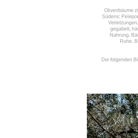
Olivenbäume zi
Südens: Peleponn
Verletzungen,
gegabelt, hä
Nahrung. Bäu
Ruhe. Bä
Die folgenden B