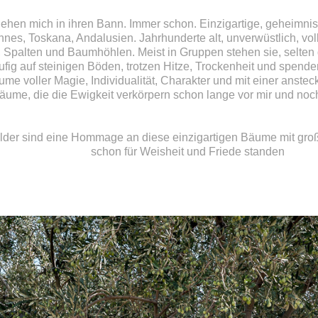
ehen mich in ihren Bann. Immer schon. Einzigartige, geheimn
es, Toskana, Andalusien. Jahrhunderte alt, unverwüstlich, vol
 Spalten und Baumhöhlen. Meist in Gruppen stehen sie, selten
ufig auf steinigen Böden, trotzen Hitze, Trockenheit und spen
me voller Magie, Individualität, Charakter und mit einer anste
ume, die die Ewigkeit verkörpern schon lange vor mir und noc
ilder sind eine Hommage an diese einzigartigen Bäume mit gr
schon für Weisheit und Friede standen